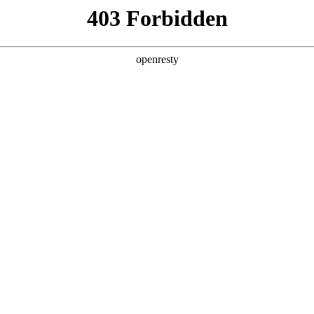
产品及服务
行业解决方案
合作伙伴
投资者关系
PA视讯数码的重要发展战略之一。PA视讯数码在遵从适用的国家和地区法律
、可持续、可信赖的网络安全与隐私保护保障体系，并积极地与有
隐私保护的重要性，致力于保护消费者、客户、供应商、合作
。